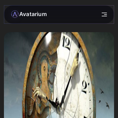
Avatarium
Моя матрица
Разборы
›
Сообщество
Звёзды
Прогнозы
Практики