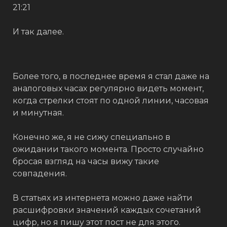
21:21⁣⁣⠀
И так далее.⁣⁣⠀ ⁣⁣⠀
Более того, в последнее время я стал даже на
аналоговых часах регулярно видеть момент,
когда стрелки стоят по одной линии, часовая
и минутная. ⁣⁣⠀ ⁣⁣⠀
Конечно же, я не сижу специально в
ожидании такого момента. Просто случайно
бросая взгляд на часы вижу такие
совпадения.⁣⁣⠀ ⁣⁣⠀
В статьях из интернета можно даже найти
расшифровки значений каждых сочетаний
цифр, но я пишу этот пост не для этого. ⁣⁣⠀ ⁣⁣⠀