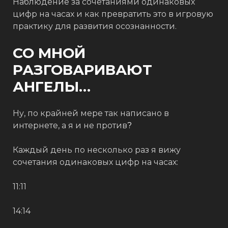
Наблюдение за сочетаниями одинаковых
цифр на часах и как превратить это в игровую
практику для развития осознанности.
СО МНОЙ
РАЗГОВАРИВАЮТ
АНГЕЛЫ…⁣⁣⠀ ⁣⁣⠀
Ну, по крайней мере так написано в
интернете, а я и не против
?
⁣⁣⠀ ⁣⁣⠀
Каждый день по несколько раз я вижу
сочетания одинаковых цифр на часах: ⁣⁣⠀ ⁣⁣⠀
11:11⁣⁣⠀
14:14⁣⁣⠀