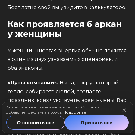
Бесплатно свой вы увидите в
калькуляторе
.
Как проявляется 6 аркан
у женщины
У женщин шестая энергия обычно ложится
в один из двух узнаваемых сценариев, и
оба знакомы.
«Душа компании».
Вы та, вокруг которой
тепло: собираете людей, создаёте
праздник, всех чувствуете, всем нужны. Вас
Аналитические cookie и запись сессий. Согласие
любят — иногда до того, что вы начинаете
добавляет рекламные cookie.
Подробнее
жить ради этой любви и одобрения и
Отклонить все
Принять все
постепенно теряете, где заканчиваются
желания других и начинаются ваши. Вам