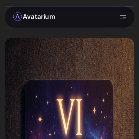
Avatarium
Моя матрица
Разборы
›
Сообщество
Звёзды
Прогнозы
Практики