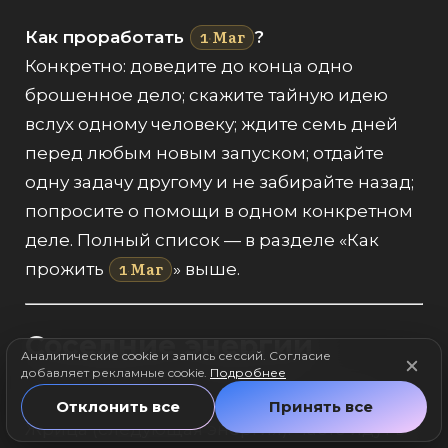
Маг
Как проработать
?
1
·
Конкретно: доведите до конца одно
брошенное дело; скажите тайную идею
вслух одному человеку; ждите семь дней
перед любым новым запуском; отдайте
одну задачу другому и не забирайте назад;
попросите о помощи в одном конкретном
деле. Полный список — в разделе «Как
Маг
прожить
» выше.
1
·
Соседние энергии
Аналитические cookie и запись сессий. Согласие
добавляет рекламные cookie.
Подробнее
Рядом с первым:
2 аркан — Верховная
Отклонить все
Принять все
Жрица
(следующая энергия). Часто идут в