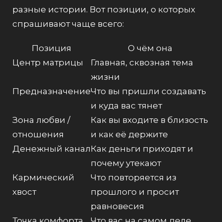
разные истории. Вот позиции, о которых
спрашивают чаще всего:
Позиция
О чём она
Центр матрицы
Главная, сквозная тема
жизни
Предназначение
Что вы пришли создавать
и куда вас тянет
Зона любви /
Как вы входите в близость
отношения
и как её держите
Денежный канал
Как деньги приходят и
почему утекают
Кармический
Что повторяется из
хвост
прошлого и просит
равновесия
Точка комфорта
Что вас на самом деле