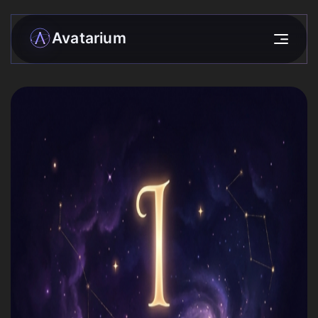
Avatarium
Моя матрица
Разборы
›
Сообщество
Звёзды
Прогнозы
Практики